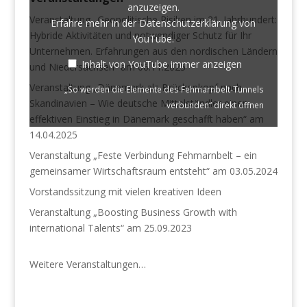
anzuzeigen.
von
Veranstaltung „Geopolitische Risiken im 21. Jahrhundert:
Erfahre mehr in der
Datenschutzerklärung von
YouTube
Hybride Aktivitäten und notwendiger Schutz für Ihr
anzeigen
YouTube
.
Unternehmen. Erfahrungen aus den nordischen Ländern
Inhalt von YouTube immer anzeigen
und Niedersachsen“ am 06.11.2025
Veranstaltung „Dänemark als Brückenkopf nach
„So werden die Elemente des Fehmarnbelt-Tunnels
Skandinavien – Wie deutsche Mittelständler einen
verbunden“ direkt öffnen
effektiven Einstieg in Dänemark geschafft haben“ am
14.04.2025
Veranstaltung „Feste Verbindung Fehmarnbelt – ein
gemeinsamer Wirtschaftsraum entsteht“ am 03.05.2024
Vorstandssitzung mit vielen kreativen Ideen
Veranstaltung „Boosting Business Growth with
international Talents“ am 25.09.2023
Weitere Veranstaltungen…