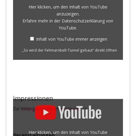
von
Hier klicken, um den Inhalt von YouTube
YouTube
anzuzeigen.
anzeigen
Erfahre mehr in der
Datenschutzerklärung von
YouTube
.
Inhalt von YouTube immer anzeigen
„So wird der Fehmarnbelt-Tunnel gebaut“ direkt öffnen
Impressionen
„So
werden
die
Zur
Bildergalerie mit Impressionen
>>
Elemente
des
Fehmarnbelt-
Tunnels
Hier klicken, um den Inhalt von YouTube
Veranstaltungen
verbunden“